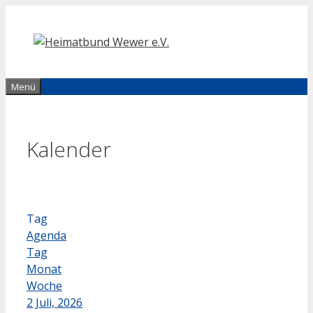
Zum
Inhalt
springen
Menü
Kalender
Tag
Agenda
Tag
Monat
Woche
2 Juli, 2026