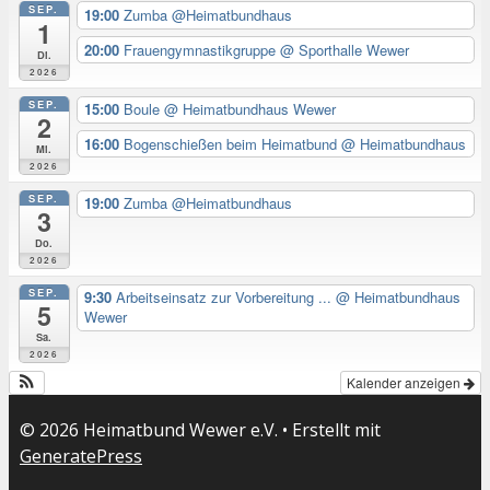
SEP.
19:00
Zumba @Heimatbundhaus
1
20:00
Frauengymnastikgruppe
@ Sporthalle Wewer
Di.
2026
SEP.
15:00
Boule
@ Heimatbundhaus Wewer
2
16:00
Bogenschießen beim Heimatbund
@ Heimatbundhaus
Mi.
2026
SEP.
19:00
Zumba @Heimatbundhaus
3
Do.
2026
SEP.
9:30
Arbeitseinsatz zur Vorbereitung ...
@ Heimatbundhaus
5
Wewer
Sa.
2026
Kalender anzeigen
© 2026 Heimatbund Wewer e.V.
• Erstellt mit
GeneratePress