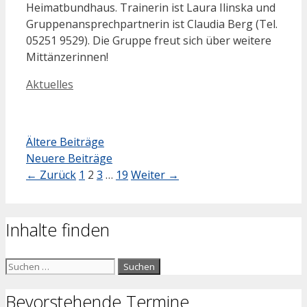
Heimatbundhaus. Trainerin ist Laura Ilinska und
Gruppenansprechpartnerin ist Claudia Berg (Tel.
05251 9529). Die Gruppe freut sich über weitere
Mittänzerinnen!
Kategorien
Aktuelles
Ältere Beiträge
Neuere Beiträge
Seite
Seite
Seite
Seite
←
Zurück
1
2
3
…
19
Weiter
→
Inhalte finden
Suchen
nach:
Bevorstehende Termine