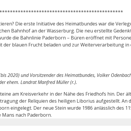
***********************************************
ren? Die erste Initiative des Heimatbundes war die Verleg
n Bahnhof an der Wasserburg. Die neu erstellte Gedenktaf
urde die Bahnlinie Paderborn – Büren eröffnet mit Person
 der blauen Frucht beladen und zur Weiterverarbeitung in
bis 2020) und Vorsitzender des Heimatbundes, Volker Odenbach 
er ehem. Landrat Manfred Müller (r.).
steine am Kreisverkehr in der Nähe des Friedhofs hin. Der äl
agung der Reliquien des heiligen Liborius aufgestellt. An di
orn eingelegt. Der neue Stein wurde 1986 anlässlich des 115
e Mans nach Paderborn.