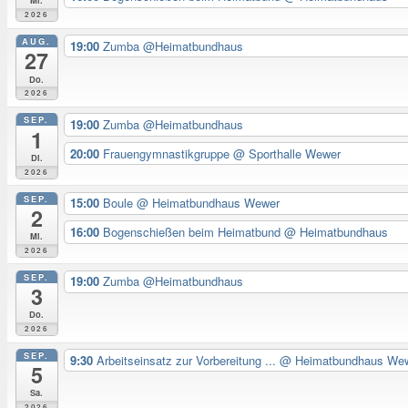
Mi.
2026
AUG.
19:00
Zumba @Heimatbundhaus
27
Do.
2026
SEP.
19:00
Zumba @Heimatbundhaus
1
20:00
Frauengymnastikgruppe
@ Sporthalle Wewer
Di.
2026
SEP.
15:00
Boule
@ Heimatbundhaus Wewer
2
16:00
Bogenschießen beim Heimatbund
@ Heimatbundhaus
Mi.
2026
SEP.
19:00
Zumba @Heimatbundhaus
3
Do.
2026
SEP.
9:30
Arbeitseinsatz zur Vorbereitung ...
@ Heimatbundhaus We
5
Sa.
2026