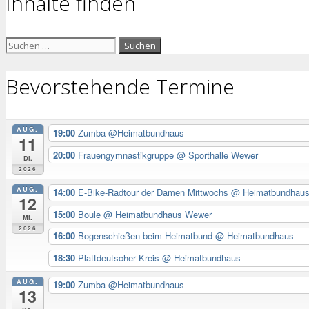
Inhalte finden
Suchen
nach:
Bevorstehende Termine
AUG.
19:00
Zumba @Heimatbundhaus
11
20:00
Frauengymnastikgruppe
@ Sporthalle Wewer
Di.
2026
AUG.
14:00
E-Bike-Radtour der Damen Mittwochs
@ Heimatbundhau
12
15:00
Boule
@ Heimatbundhaus Wewer
Mi.
2026
16:00
Bogenschießen beim Heimatbund
@ Heimatbundhaus
18:30
Plattdeutscher Kreis
@ Heimatbundhaus
AUG.
19:00
Zumba @Heimatbundhaus
13