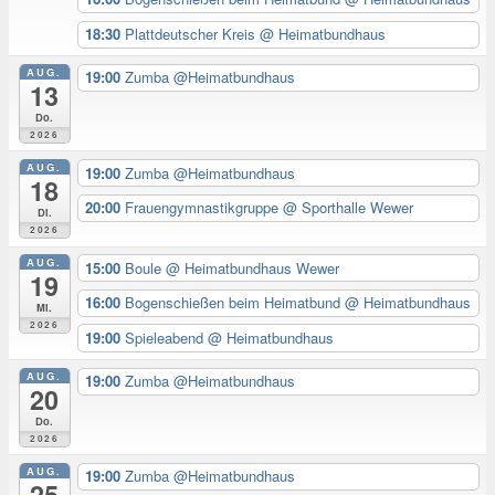
18:30
Plattdeutscher Kreis
@ Heimatbundhaus
AUG.
19:00
Zumba @Heimatbundhaus
13
Do.
2026
AUG.
19:00
Zumba @Heimatbundhaus
18
20:00
Frauengymnastikgruppe
@ Sporthalle Wewer
Di.
2026
AUG.
15:00
Boule
@ Heimatbundhaus Wewer
19
16:00
Bogenschießen beim Heimatbund
@ Heimatbundhaus
Mi.
2026
19:00
Spieleabend
@ Heimatbundhaus
AUG.
19:00
Zumba @Heimatbundhaus
20
Do.
2026
AUG.
19:00
Zumba @Heimatbundhaus
25