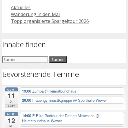
Kategorien
Aktuelles
Wanderung in den Mai
Topp organisierte Spargeltour 2026
Inhalte finden
Suchen
nach:
Bevorstehende Termine
AUG.
19:00
Zumba @Heimatbundhaus
11
20:00
Frauengymnastikgruppe
@ Sporthalle Wewer
Di.
2026
AUG.
14:00
E-Bike-Radtour der Damen Mittwochs
@
12
Heimatbundhaus Wewer
Mi.