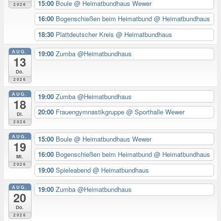
15:00
Boule
@ Heimatbundhaus Wewer
2026
16:00
Bogenschießen beim Heimatbund
@ Heimatbundhaus
18:30
Plattdeutscher Kreis
@ Heimatbundhaus
AUG.
19:00
Zumba @Heimatbundhaus
13
Do.
2026
AUG.
19:00
Zumba @Heimatbundhaus
18
20:00
Frauengymnastikgruppe
@ Sporthalle Wewer
Di.
2026
AUG.
15:00
Boule
@ Heimatbundhaus Wewer
19
16:00
Bogenschießen beim Heimatbund
@ Heimatbundhaus
Mi.
2026
19:00
Spieleabend
@ Heimatbundhaus
AUG.
19:00
Zumba @Heimatbundhaus
20
Do.
2026