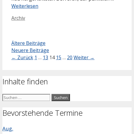
Weiterlesen
Kategorien
Archiv
Ältere Beiträge
Neuere Beiträge
Seite
Seite
Seite
Seite
Seite
←
Zurück
1
…
13
14
15
…
20
Weiter
→
Inhalte finden
Suchen
nach:
Bevorstehende Termine
Aug.